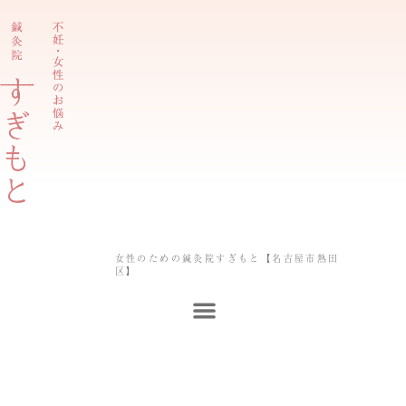
内
容
を
ス
キ
ッ
プ
女性のための鍼灸院すぎもと【名古屋市熱田
区】