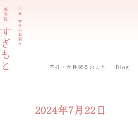
内
容
を
ス
キ
ッ
プ
不妊・女性鍼灸のこと
Blog
2024年7月22日