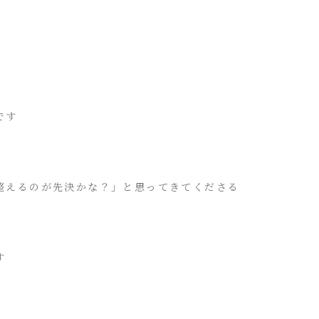
です
整えるのが先決かな？」と思ってきてくださる
す