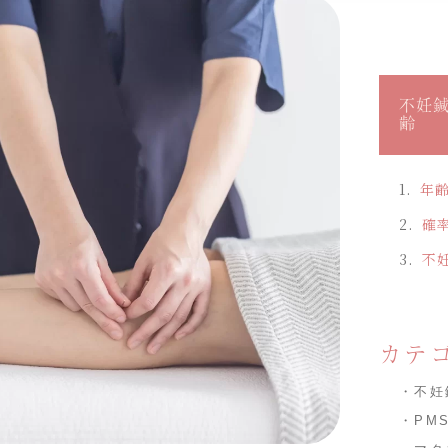
不妊
齢
年
確
不
カテ
・不妊
・PM