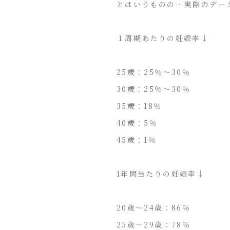
とはいうものの…実際のデー
１周期あたりの妊娠率↓
25歳：25％～30％
30歳：25％～30％
35歳：18％
40歳：5％
45歳：1％
1年間当たりの妊娠率↓
20歳～24歳：86％
25歳～29歳：78％