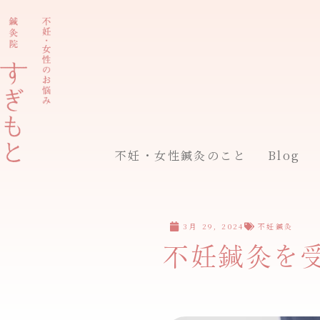
内
容
を
ス
キ
ッ
プ
不妊・女性鍼灸のこと
Blog
3月 29, 2024
不妊鍼灸
不妊鍼灸を