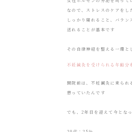
女性ホルモンの分泌を司って
なので、ストレスのケアをし
しっかり寝れること、バラン
送れることが基本です
その自律神経を整える一環と
不妊鍼灸を受けられる年齢分
開院前は、不妊鍼灸に来られる
思っていたんです
でも、2年目を迎えて今とな
20代：25％