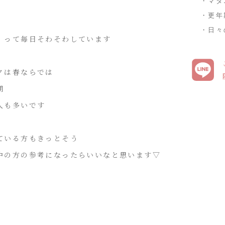
・マタ
・更年
・日々
。って毎日そわそわしています
クは春ならでは
期
人も多いです
ている方もきっとそう
中の方の参考になったらいいなと思います▽