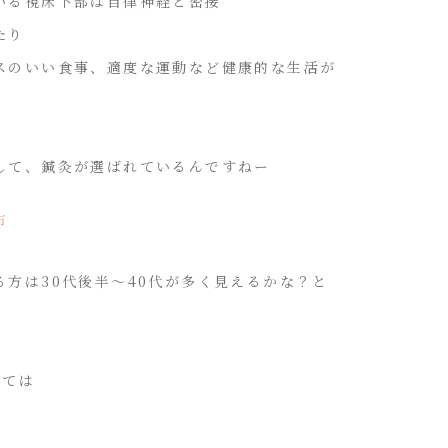
いる視床下部は自律神経と密接
たり
スのいい食事、適度な運動など健康的な生活が
して、鍼灸が選ばれているんですねー
布
方は30代後半〜40代が多く見えるかな？と
っては