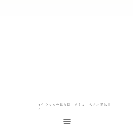
女性のための鍼灸院すぎもと【名古屋市熱田
区】