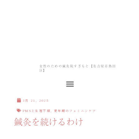
女性のための鍼灸院すぎもと【名古屋市熱田
区】
3月 21, 2025
PMSと生理不順
,
更年期のフェミニンケア
鍼灸を続けるわけ