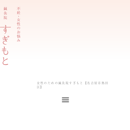
内
容
を
ス
キ
ッ
プ
女性のための鍼灸院すぎもと【名古屋市熱田
区】