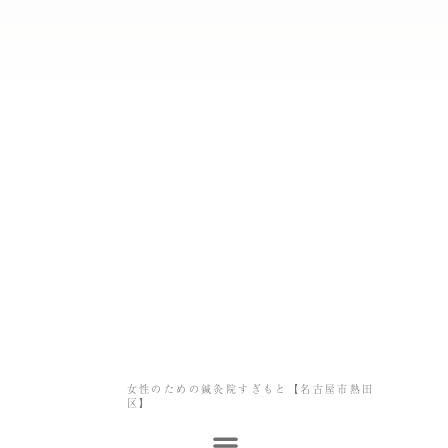
女性のための鍼灸院すぎもと【名古屋市熱田
区】