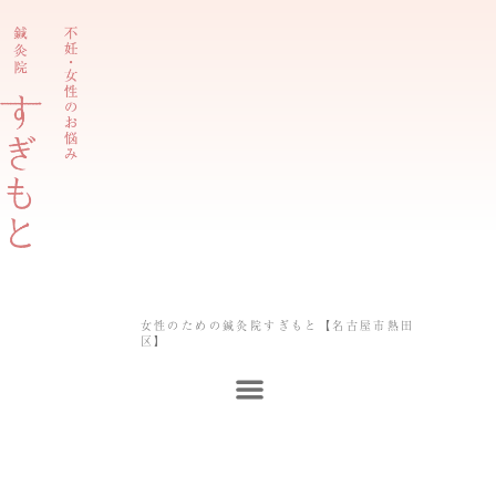
内
容
を
ス
キ
ッ
プ
女性のための鍼灸院すぎもと【名古屋市熱田
区】